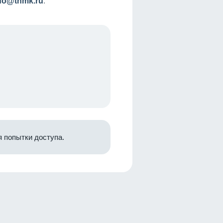
nfo@tnmk.ru
.
 попытки доступа.