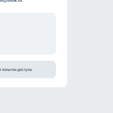
nfo@tnmk.ru
.
 попытки доступа.