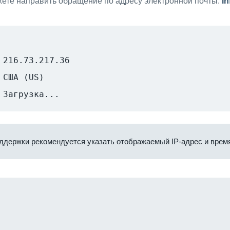
ете направить обращение по адресу электронной почты:
i
216.73.217.36
США (US)
Загрузка...
ддержки рекомендуется указать отображаемый IP-адрес и время