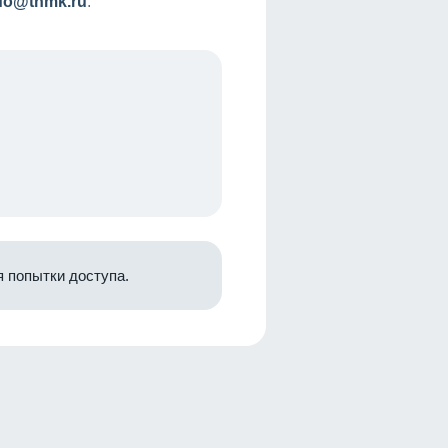
nfo@tnmk.ru
.
 попытки доступа.