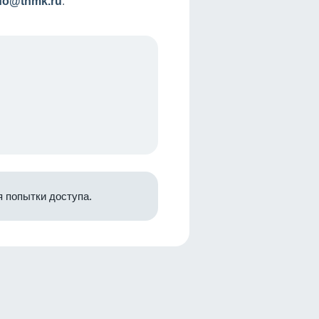
nfo@tnmk.ru
.
 попытки доступа.