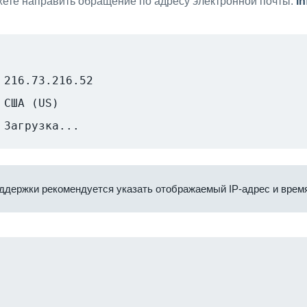
ете направить обращение по адресу электронной почты:
i
216.73.216.52
США (US)
Загрузка...
ддержки рекомендуется указать отображаемый IP-адрес и время