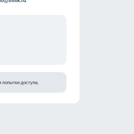
nfo@tnmk.ru
.
 попытки доступа.