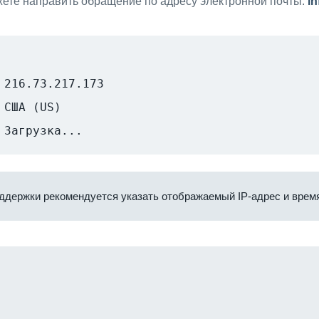
ете направить обращение по адресу электронной почты:
i
216.73.217.173
США (US)
Загрузка...
ддержки рекомендуется указать отображаемый IP-адрес и время