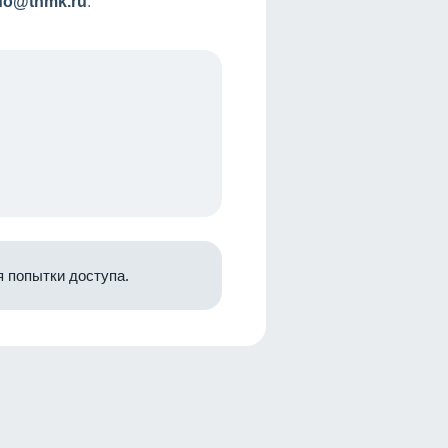
nfo@tnmk.ru
.
 попытки доступа.