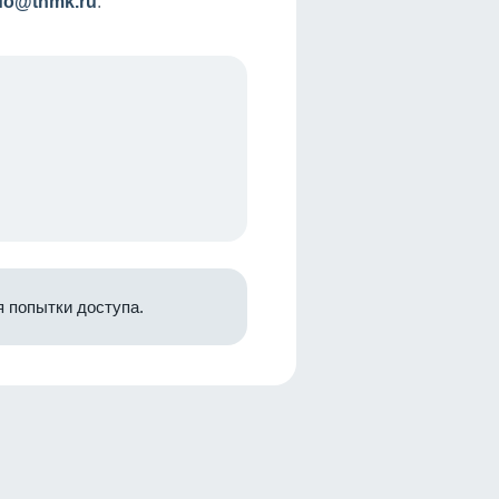
nfo@tnmk.ru
.
 попытки доступа.