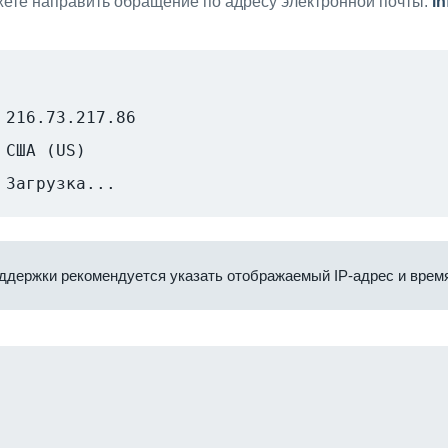
ете направить обращение по адресу электронной почты:
i
216.73.217.86
США (US)
Загрузка...
ддержки рекомендуется указать отображаемый IP-адрес и время