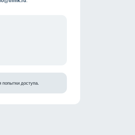
nfo@tnmk.ru
.
 попытки доступа.