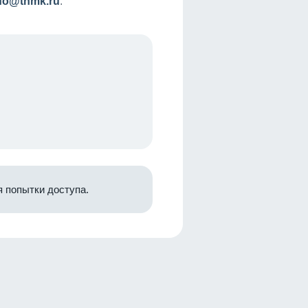
nfo@tnmk.ru
.
 попытки доступа.