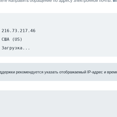
ете направить обращение по адресу электронной почты:
i
216.73.217.46
США (US)
Загрузка...
ддержки рекомендуется указать отображаемый IP-адрес и время