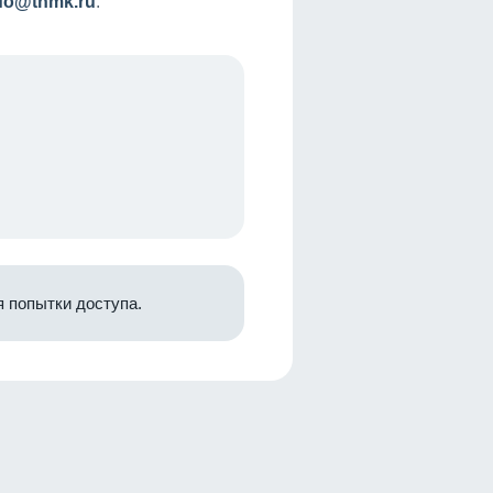
nfo@tnmk.ru
.
 попытки доступа.