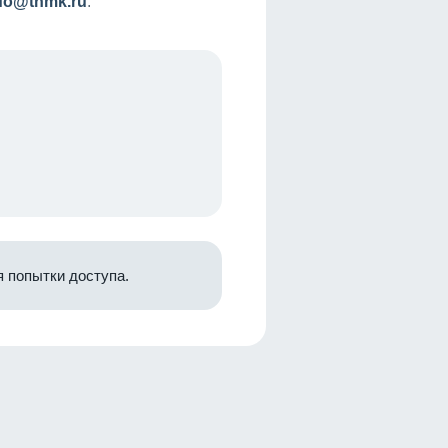
nfo@tnmk.ru
.
 попытки доступа.