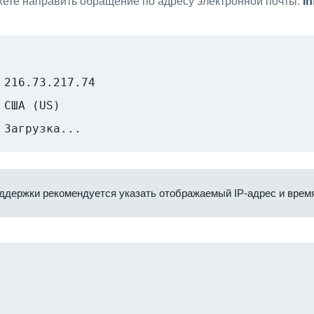
ете направить обращение по адресу электронной почты:
i
216.73.217.74
США (US)
Загрузка...
ддержки рекомендуется указать отображаемый IP-адрес и время