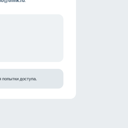
nfo@tnmk.ru
.
 попытки доступа.